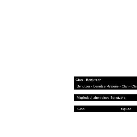
Clan - Benutzer
Benutzer
-
Benutzer-Galerie
- Clan -
Cla
News
Mitgliedschaften eines Benutzers
Forum
Clan
Squad
COD-4 Ultrastats
Gästebuch
Registrieren
Passwort Vergessen?