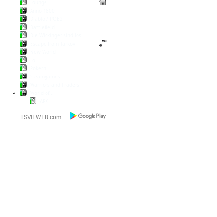
Lounge
Anno 1800
Diablo / POE2
Battlefield
Die Wickinger sind los
Escape from Tarkov
New World
LoL
Pokern
Steamgames
Warriors and Traders
World of...
AFK