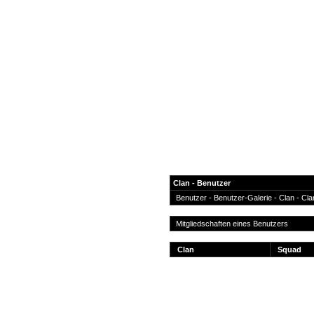
Clan - Benutzer
Benutzer
-
Benutzer-Galerie
- Clan -
Cla
News
Mitgliedschaften eines Benutzers
Forum
Clan
Squad
COD-4 Ultrastats
Gästebuch
Registrieren
Passwort Vergessen?