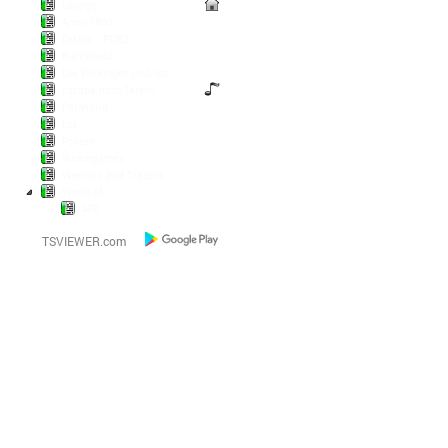
Lounge
Anno 1800
Diablo / POE2
Battlefield
Die Wickinger sind los
Escape from Tarkov
Pal World
LoL
Pokern
Steamgames
Warriors and Traders
World of...
AFK