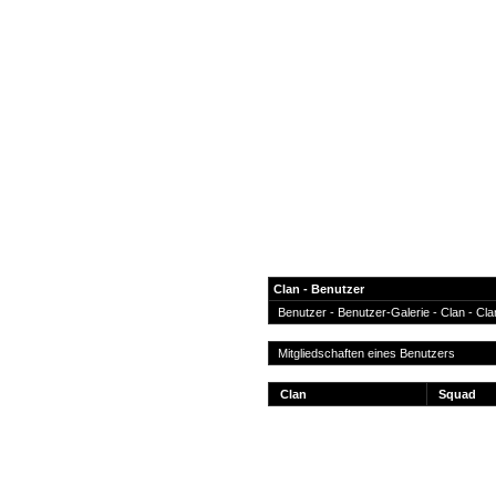
Clan - Benutzer
Benutzer
-
Benutzer-Galerie
- Clan -
Cla
News
Mitgliedschaften eines Benutzers
Forum
Clan
Squad
COD-4 Ultrastats
Gästebuch
Registrieren
Passwort Vergessen?