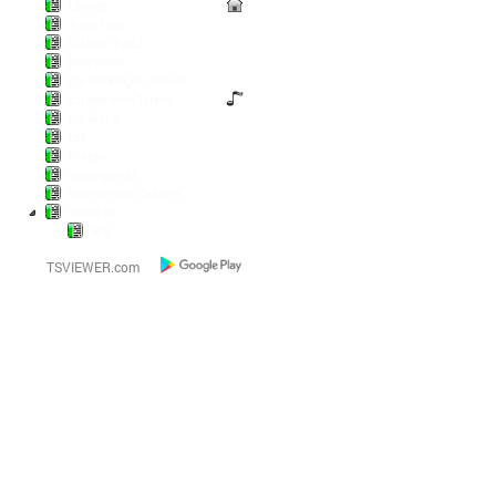
Lounge
Anno 1800
Diablo / POE2
Battlefield
Die Wickinger sind los
Escape from Tarkov
Pal World
LoL
Pokern
Steamgames
Warriors and Traders
World of...
AFK