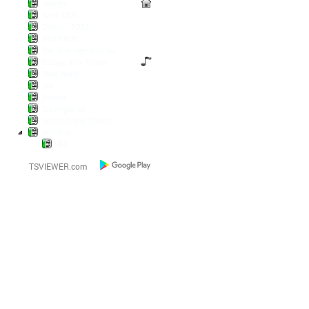
Lounge
Anno 1800
Diablo / POE2
Battlefield
Die Wickinger sind los
Escape from Tarkov
New World
LoL
Pokern
Steamgames
Warriors and Traders
World of...
AFK