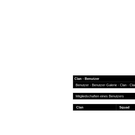
Clan - Benutzer
Benutzer
-
Benutzer-Galerie
- Clan -
Cla
News
Mitgliedschaften eines Benutzers
Forum
Clan
Squad
COD-4 Ultrastats
Gästebuch
Registrieren
Passwort Vergessen?