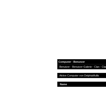
Computer - Benutzer
Benutzer
-
Benutzer-Galerie
-
Clan
-
Cla
News
Aktive Computer von
DelphiaMullis
Forum
Name
COD-4 Ultrastats
Gästebuch
Registrieren
Passwort Vergessen?