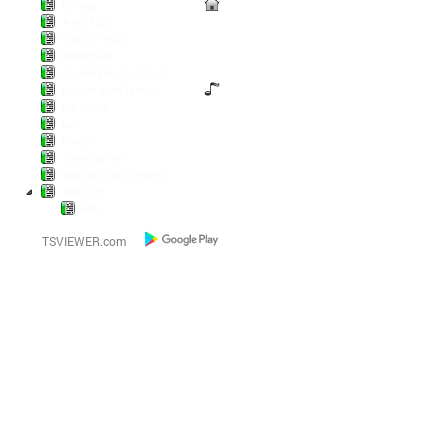
Lounge
Anno 1800
Diablo / POE2
Battlefield
Die Wickinger sind los
Escape from Tarkov
Pal World
LoL
Pokern
Steamgames
Warriors and Traders
World of...
AFK