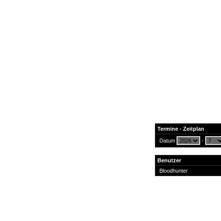
Termine - Zeitplan
Datum
-
News
Benutzer
Forum
Bloodhunter
COD-4 Ultrastats
Gästebuch
Registrieren
Passwort Vergessen?