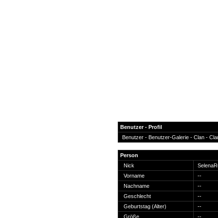
Benutzer - Profil
Benutzer -
Benutzer-Galerie
-
Clan
-
Cla
News
Person
Forum
Nick
Selena
Vorname
--
COD-4 Ultrastats
Nachname
--
Gästebuch
Geschlecht
--
Registrieren
Geburtstag (Alter)
--
Passwort Vergessen?
Größe
--