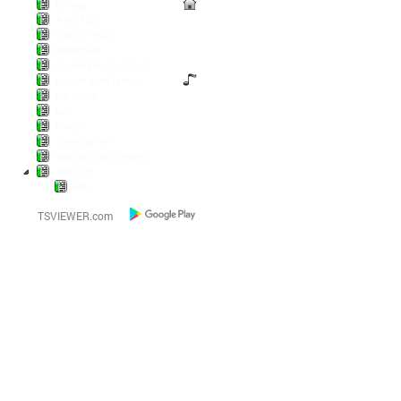
Lounge
Anno 1800
Diablo / POE2
Battlefield
Die Wickinger sind los
Escape from Tarkov
Pal World
LoL
Pokern
Steamgames
Warriors and Traders
World of...
AFK