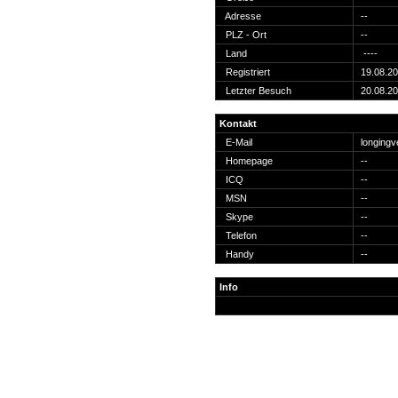
Suche
Adresse
--
PLZ - Ort
--
Land
----
Registriert
19.08.2
Letzter Besuch
20.08.2
Team
Kontakt
Member
E-Mail
longing
Clanwars
Homepage
--
Awards
ICQ
--
Geschichte
MSN
--
Regeln
Skype
--
Telefon
--
Handy
--
Info
Community
Servers
Downloads
Kalender
Links