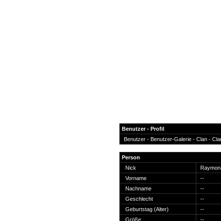
Benutzer - Profil
Benutzer -
Benutzer-Galerie
-
Clan
-
Cla
News
Person
Forum
Nick
Raymon
Vorname
--
COD-4 Ultrastats
Nachname
--
Gästebuch
Geschlecht
--
Registrieren
Geburtstag (Alter)
--
Passwort Vergessen?
Größe
--