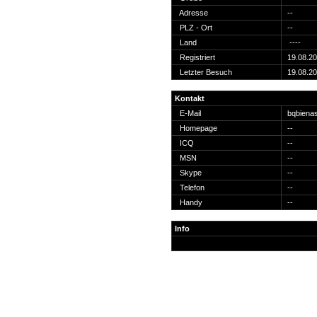
Suche
Adresse
--
PLZ - Ort
--
Land
----
Registriert
19.08.2
Letzter Besuch
19.08.2
Team
Kontakt
Member
E-Mail
bqbiena
Clanwars
Homepage
--
Awards
ICQ
--
Geschichte
MSN
--
Regeln
Skype
--
Telefon
--
Handy
--
Info
Community
Servers
Downloads
Kalender
Links