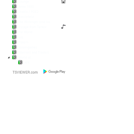
Lounge
Anno 1800
Diablo / POE2
Battlefield
Die Wickinger sind los
Escape from Tarkov
Pal World
LoL
Pokern
Steamgames
Warriors and Traders
World of...
AFK