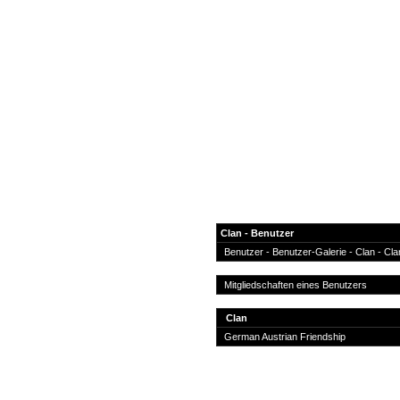
Clan - Benutzer
Benutzer
-
Benutzer-Galerie
- Clan -
Cla
News
Mitgliedschaften eines Benutzers
Forum
Clan
COD-4 Ultrastats
German Austrian Friendship
Gästebuch
Registrieren
Passwort Vergessen?