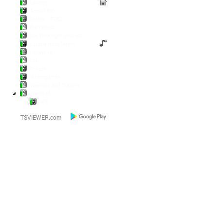
Lounge
Anno 1800
Diablo / POE2
Battlefield
Die Wickinger sind los
Escape from Tarkov
Pal World
LoL
Pokern
Steamgames
Warriors and Traders
World of...
AFK