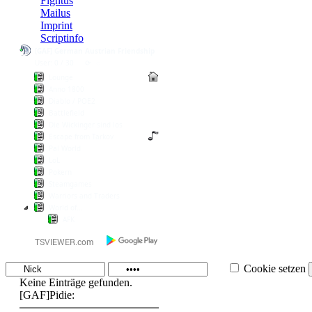
Fightus
Mailus
Imprint
Scriptinfo
[GAF] German Austrian Friendship
User: 0 / 30
⟳
◌
Lounge
Anno 1800
Diablo / POE2
Battlefield
Die Wickinger sind los
Escape from Tarkov
Pal World
LoL
Pokern
Steamgames
Warriors and Traders
World of...
AFK
Cookie setzen
Keine Einträge gefunden.
[GAF]Pidie: