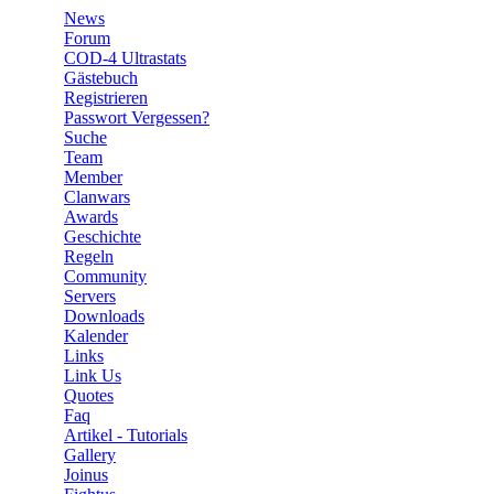
News
Forum
COD-4 Ultrastats
Gästebuch
Registrieren
Passwort Vergessen?
Suche
Team
Member
Clanwars
Awards
Geschichte
Regeln
Community
Servers
Downloads
Kalender
Links
Link Us
Quotes
Faq
Artikel - Tutorials
Gallery
Joinus