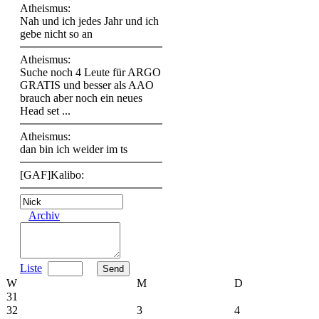
Atheismus:
Nah und ich jedes Jahr und ich
gebe nicht so an
Atheismus:
Suche noch 4 Leute für ARGO
GRATIS und besser als AAO
brauch aber noch ein neues
Head set ...
Atheismus:
dan bin ich weider im ts
[GAF]Kalibo:
Archiv
Liste
W
M
D
31
32
3
4