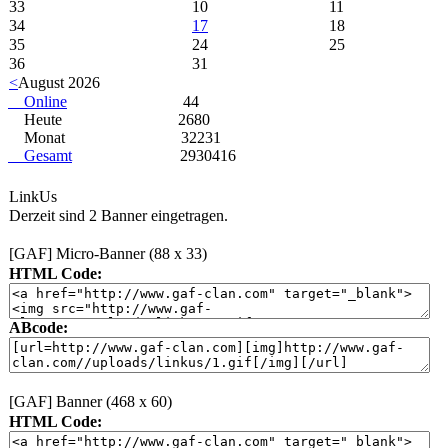
33
10
11
34
17
18
35
24
25
36
31
<
August 2026
Online
44
Heute
2680
Monat
32231
Gesamt
2930416
LinkUs
Derzeit sind 2 Banner eingetragen.
[GAF] Micro-Banner (88 x 33)
HTML Code:
ABcode:
[GAF] Banner (468 x 60)
HTML Code: