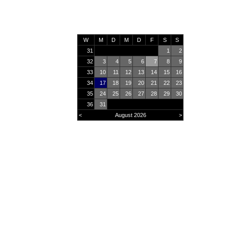
W
M
D
M
D
F
S
S
31
1
2
32
3
4
5
6
7
8
9
33
10
11
12
13
14
15
16
34
17
18
19
20
21
22
23
35
24
25
26
27
28
29
30
36
31
<
August 2026
>
Online
15
Heute
1186
Monat
30770
Gesamt
2928955