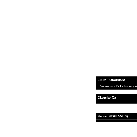
Links - Übersicht
Derzeit sind 2 Links eing
News
Clansite
(2)
Forum
COD-4 Ultrastats
Server STREAM
(0)
Gästebuch
Registrieren
Passwort Vergessen?