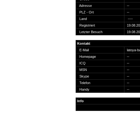
Suche
Adresse
--
PLZ - Ort
--
Land
----
Registriert
19.08.2
Letzter Besuch
19.08.2
Team
Kontakt
Member
E-Mail
latoya-
Clanwars
Homepage
--
Awards
ICQ
--
Geschichte
MSN
--
Regeln
Skype
--
Telefon
--
Handy
--
Info
Community
Servers
Downloads
Kalender
Links