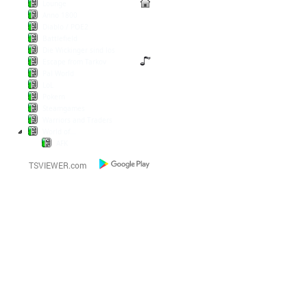
Lounge
Anno 1800
Diablo / POE2
Battlefield
Die Wickinger sind los
Escape from Tarkov
Pal World
LoL
Pokern
Steamgames
Warriors and Traders
World of...
AFK