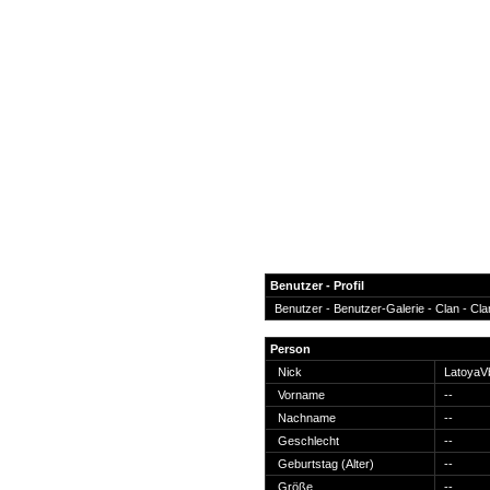
Benutzer - Profil
Benutzer -
Benutzer-Galerie
-
Clan
-
Cla
News
Person
Forum
Nick
Latoya
Vorname
--
COD-4 Ultrastats
Nachname
--
Gästebuch
Geschlecht
--
Registrieren
Geburtstag (Alter)
--
Passwort Vergessen?
Größe
--