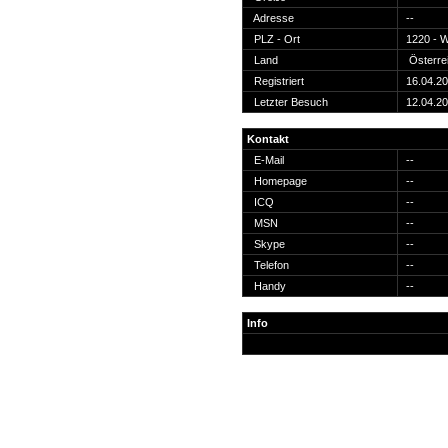
Suche
Adresse
--
PLZ - Ort
1220 - 
Land
Österre
Registriert
16.04.2
Letzter Besuch
12.04.2
Team
Kontakt
Member
E-Mail
--
Clanwars
Homepage
--
Awards
ICQ
--
Geschichte
MSN
--
Regeln
Skype
--
Telefon
--
Handy
--
Info
Community
Servers
Downloads
Kalender
Links