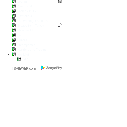
Lounge
Anno 1800
Diablo / POE2
Battlefield
Die Wickinger sind los
Escape from Tarkov
New World
LoL
Pokern
Steamgames
Warriors and Traders
World of...
AFK