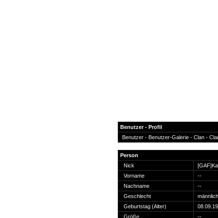
Benutzer - Profil
Benutzer -
Benutzer-Galerie
-
Clan
-
Cla
News
Person
Forum
Nick
[GAF]Ka
Vorname
--
COD-4 Ultrastats
Nachname
--
Gästebuch
Geschlecht
männlic
Registrieren
Geburtstag (Alter)
08.09.19
Passwort Vergessen?
Größe
--